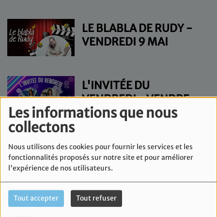
LE BLABLA DE RUDY -
VENDREDI 9 MAI
L'INVITÉE DU
VENDREDI - VENDREDI
Les informations que nous
9 MAI
collectons
LA CHRONIQUE
Nous utilisons des cookies pour fournir les services et les
SCIENTIFIQUE -
fonctionnalités proposés sur notre site et pour améliorer
VENDREDI 9 MAI
l'expérience de nos utilisateurs.
ISRAËL VIBRATION -
Tout accepter
Tout refuser
VENDREDI 2 MAI