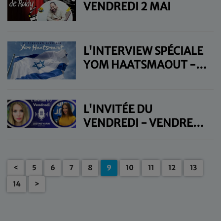
VENDREDI 2 MAI
L'INTERVIEW SPÉCIALE
YOM HAATSMAOUT -
VENDREDI 2 MAI
L'INVITÉE DU
VENDREDI - VENDREDI
2 MAI
<
5
6
7
8
9
10
11
12
13
14
>