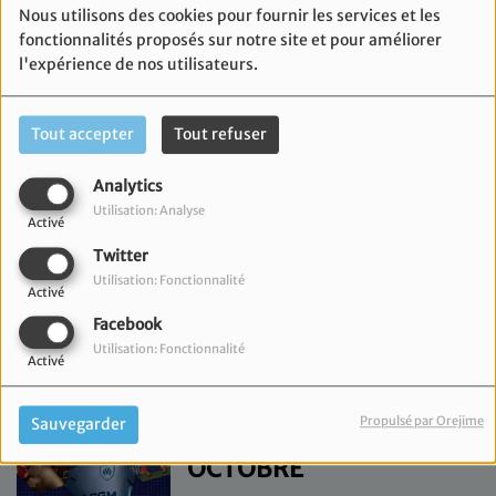
Nous utilisons des cookies pour fournir les services et les
fonctionnalités proposés sur notre site et pour améliorer
SPORT CLUB - MARDI
l'expérience de nos utilisateurs.
20 MAI
Tout accepter
Tout refuser
SPORT CLUB - MARDI 5
Analytics
NOVEMBRE
Utilisation: Analyse
Activé
Twitter
Utilisation: Fonctionnalité
Activé
SPORT CLUB - MARDI
Facebook
29 OCTOBRE
Utilisation: Fonctionnalité
Activé
Propulsé par Orejime
Sauvegarder
SPORT CLUB - MARDI 8
OCTOBRE