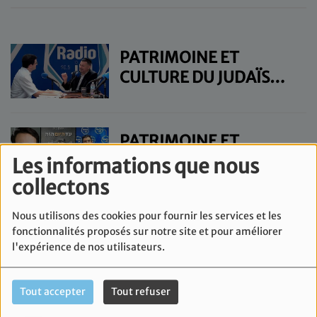
PATRIMOINE ET
CULTURE DU JUDAÏSME
- JEUDI 12 JUIN
PATRIMOINE ET
CULTURE DU JUDAÏSME
Les informations que nous
- JEUDI 7 NOVEMBRE
collectons
Nous utilisons des cookies pour fournir les services et les
PATRIMOINE ET
fonctionnalités proposés sur notre site et pour améliorer
CULTURE DU JUDAÏSME
l'expérience de nos utilisateurs.
- JEUDI 31 OCTOBRE
Tout accepter
Tout refuser
PATRIMOINE ET