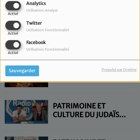
CULTURE DU JUDAÏSME
Analytics
Utilisation: Analyse
- JEUDI 10 OCTOBRE
Activé
Twitter
Utilisation: Fonctionnalité
PATRIMOINE ET
Activé
CULTURE DU JUDAÏSME
Facebook
- JEUDI 26 SEPTEMBRE
Utilisation: Fonctionnalité
Activé
PATRIMOINE ET
Propulsé par Orejime
Sauvegarder
CULTURE DU JUDAÏSME
- JEUDI 12 SEPTEMBRE
PATRIMOINE ET
CULTURE DU JUDAÏSME
- JEUDI 27 JUIN