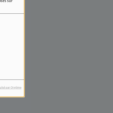
osés sur
ulsé par Orejime