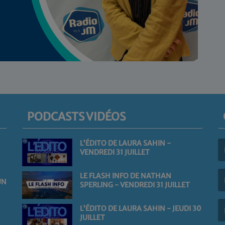
PODCASTS VIDÉOS
L'ÉDITO DE LAURA SAHIN -
VENDREDI 31 JUILLET
(L
LE FLASH INFO DE NATHAN
UN
SPERLING - VENDREDI 31 JUILLET
(L
L'ÉDITO DE LAURA SAHIN - JEUDI 30
JUILLET