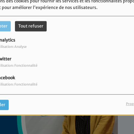
ns des cookies pour fournir les services et les fonctionnalités prop
t pour améliorer l'expérience de nos utilisateurs.
pter
Tout refuser
nalytics
ilisation: Analyse
witter
ilisation: Fonctionnalité
acebook
ilisation: Fonctionnalité
Prop
der