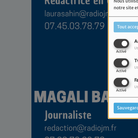
Nous utiliso
notre site e
Tout acce
A
Ut
Activé
T
Ut
Activé
F
Ut
Activé
Sauvegar