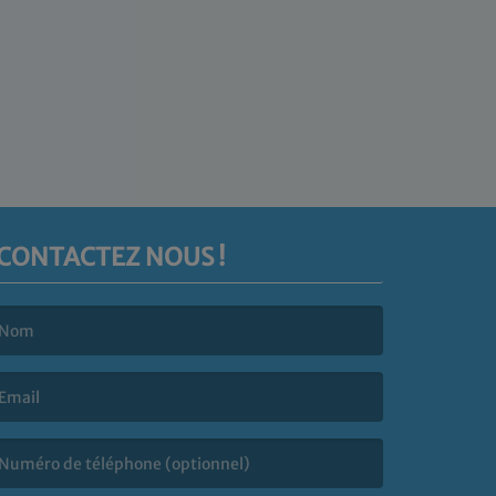
CONTACTEZ NOUS !
e nom est obligatoire. )
’email est obligatoire. )