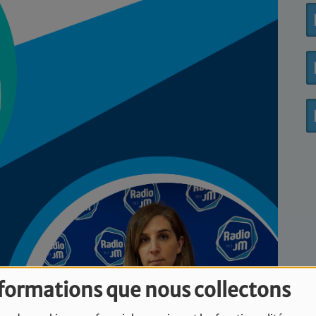
nformations que nous collectons