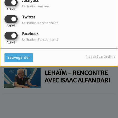
Analytics
Utilisation: Analyse
LEHAÏM - RENCONTRE
Activé
AVEC PIERRE DRAI
Twitter
Utilisation: Fonctionnalité
Activé
Facebook
Utilisation: Fonctionnalité
LEHAÏM - RENCONTRE
Activé
AVEC DENISE TOROS-
MARTER
Propulsé par Orejime
Sauvegarder
LEHAÏM - RENCONTRE
AVEC ISAAC ALFANDARI