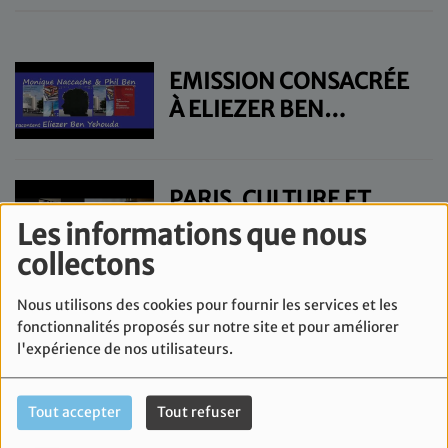
EMISSION CONSACRÉE
À ELIEZER BEN
YEHOUDA
PARIS, CULTURE ET
SPECTACLE
Les informations que nous
collectons
Nous utilisons des cookies pour fournir les services et les
EMISSION CONSACRÉE
fonctionnalités proposés sur notre site et pour améliorer
AU BALLET "LE LAC DES
l'expérience de nos utilisateurs.
CYGNES".
Tout accepter
Tout refuser
EMISSION CONSACRÉE