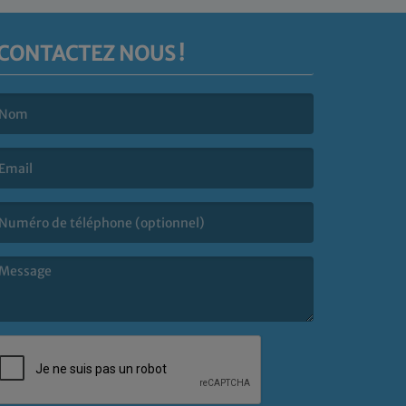
CONTACTEZ NOUS !
e nom est obligatoire. )
’email est obligatoire. )
e message est obligatoire. )