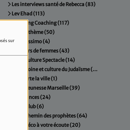
Les interviews santé de Rebecca (83)
Lev Ehad (113)
Morning Coaching (117)
Musicathème (50)
osés sur
Orientissimo (4)
Parcours de femmes (43)
Paris Culture Spectacle (14)
Patrimoine et culture du Judaïsme (20)
Plus verte la ville (1)
Radio Jeunesse Marseille (39)
Résonances (24)
Sport Club (6)
Sur le chemin des prophètes (64)
Un gynéco à votre écoute (20)