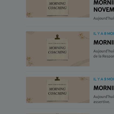
MORNIN
NOVEM
IL Y A 8 MO
MORNIN
Aujourd’hui
IL Y A 9 MO
MORNIN
Aujourd’h
assertive.