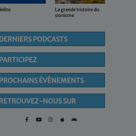
édito
La grande histoire du
Kol ma sh
sionisme
DERNIERS PODCASTS
PARTICIPEZ
PROCHAINS ÉVÈNEMENTS
RETROUVEZ-NOUS SUR