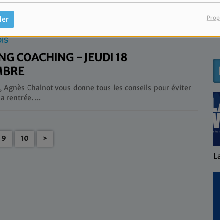
i, Agnès Chalnot reçoit Benjamin Paglia, Coach, pour
parler de la méthode disc. ...
Prop
der
OIS
G COACHING - JEUDI 18
MBRE
, Agnès Chalnot vous donne tous les conseils pour éviter
le stress de la rentrée. ...
9
10
>
L