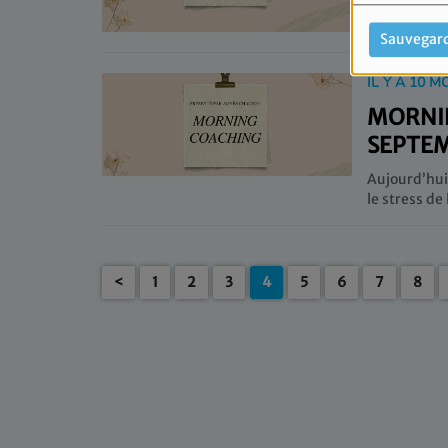
Aujourd’hu
Sauvegar
IL Y A 10 M
MORNIN
SEPTE
Aujourd’hui
<
1
2
3
4
5
6
7
8