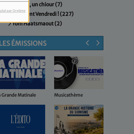
Un jour, un chiour (7)
ulsé par Orejime
Vivement Vendredi ! (227)
Yom Haatsmaout (2)
LES ÉMISSIONS
a Grande Matinale
Musicathème
Keren Hay
coeur d'Is