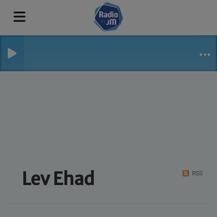
Lev Ehad
RSS