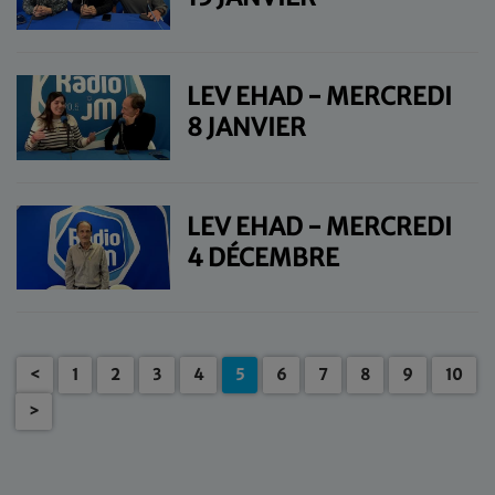
LEV EHAD - MERCREDI
8 JANVIER
LEV EHAD - MERCREDI
4 DÉCEMBRE
<
1
2
3
4
5
6
7
8
9
10
>