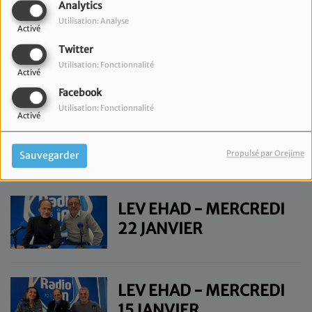
Analytics
Utilisation: Analyse
Activé
LEV EHAD - MERCREDI
Twitter
5 FÉVRIER
Utilisation: Fonctionnalité
Activé
Facebook
Utilisation: Fonctionnalité
Activé
LEV EHAD - MERCREDI
29 JANVIER
Propulsé par Orejime
Sauvegarder
LEV EHAD - MERCREDI
22 JANVIER
LEV EHAD - MERCREDI
15 JANVIER