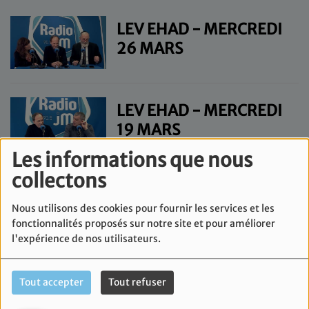
LEV EHAD - MERCREDI
26 MARS
LEV EHAD - MERCREDI
19 MARS
Les informations que nous
collectons
LEV EHAD - MERCREDI
12 MARS
Nous utilisons des cookies pour fournir les services et les
fonctionnalités proposés sur notre site et pour améliorer
l'expérience de nos utilisateurs.
LEV EHAD - MERCREDI
Tout accepter
Tout refuser
5 MARS