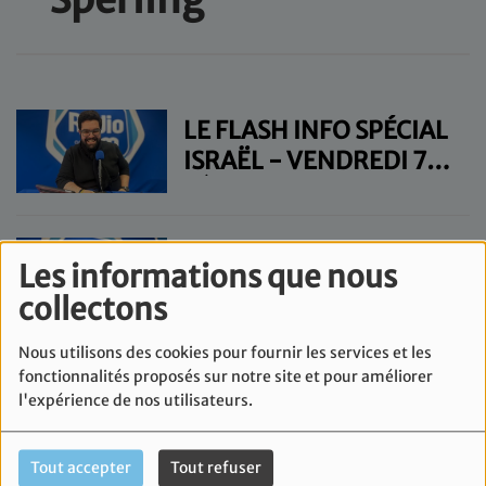
LE FLASH INFO SPÉCIAL
ISRAËL - VENDREDI 7
FÉVRIER
LE FLASH INFO SPÉCIAL
Les informations que nous
ISRAËL - VENDREDI 31
collectons
JANVIER
Nous utilisons des cookies pour fournir les services et les
fonctionnalités proposés sur notre site et pour améliorer
LE FLASH INFO SPÉCIAL
l'expérience de nos utilisateurs.
ISRAËL - VENDREDI 24
JANVIER
Tout accepter
Tout refuser