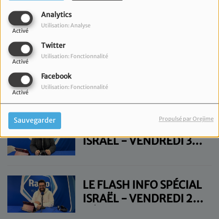
LE FLASH INFO SPÉCIAL
Analytics
ISRAËL - VENDREDI 17
Utilisation: Analyse
Activé
JANVIER
Twitter
Utilisation: Fonctionnalité
Activé
LE FLASH INFO SPÉCIAL
Facebook
ISRAËL - VENDREDI 10
Utilisation: Fonctionnalité
Activé
JANVIER
Propulsé par Orejime
Sauvegarder
LE FLASH INFO SPÉCIAL
ISRAËL - VENDREDI 3
JANVIER
LE FLASH INFO SPÉCIAL
ISRAËL - VENDREDI 27
DÉCEMBRE