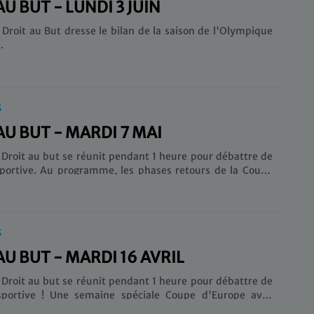
U BUT - LUNDI 3 JUIN
 Droit au But dresse le bilan de la saison de l'Olympique
.
S
AU BUT - MARDI 7 MAI
 Droit au but se réunit pendant 1 heure pour débattre de
s phases retours de la Coupe
 l’OM qui se déplace à Bergame jeudi soir pour une place
ns oublier en fin d’émission votre quiz
S
AU BUT - MARDI 16 AVRIL
 Droit au but se réunit pendant 1 heure pour débattre de
e spéciale Coupe d'Europe avec
e quart de finale retour de l'OM face à Benfica. Sans