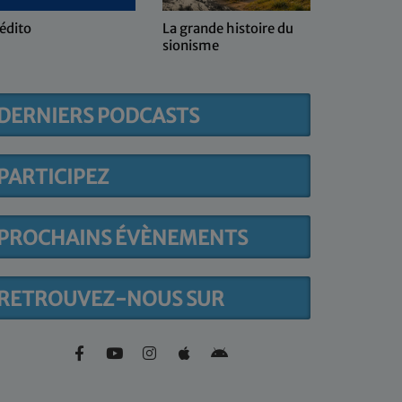
édito
La grande histoire du
Kol ma sh
sionisme
DERNIERS PODCASTS
PARTICIPEZ
PROCHAINS ÉVÈNEMENTS
RETROUVEZ-NOUS SUR