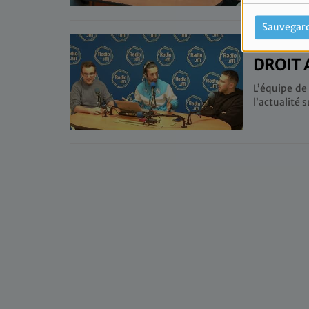
nouvelles recrues ? Sans oublier la r
infos sur l
Sauvegar
IL Y A 2 AN
DROIT 
L’équipe de
l’actualité sportive. Au programme, l’ar
et le mercato 
rubrique q
l’Olympique