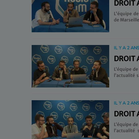
DROIT A
L'équipe de
de Marseille
IL Y A 2 AN
DROIT 
L’équipe de
l’actualité sportive. Au programme, le
d’Europe et
en finale de Ligue Europa. Sa
habituel.
IL Y A 2 AN
DROIT 
L’équipe de
l’actualité sportive ! Une semain
notamment l