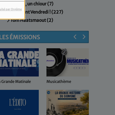
Un jour, un chiour (7)
ulsé par Orejime
Vivement Vendredi ! (227)
Yom Haatsmaout (2)
LES ÉMISSIONS
a Grande Matinale
Musicathème
Keren Hay
coeur d'Is