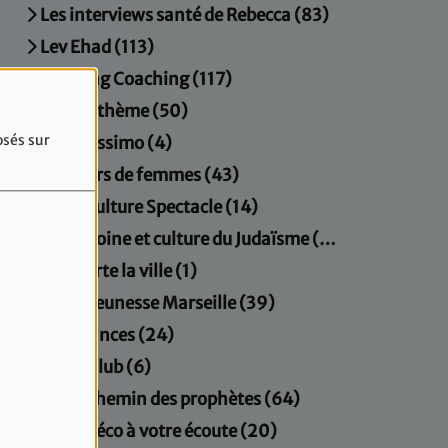
Les interviews santé de Rebecca (83)
Lev Ehad (113)
Morning Coaching (117)
Musicathème (50)
osés sur
Orientissimo (4)
Parcours de femmes (43)
Paris Culture Spectacle (14)
Patrimoine et culture du Judaïsme (20)
Plus verte la ville (1)
Radio Jeunesse Marseille (39)
Résonances (24)
Sport Club (6)
Sur le chemin des prophètes (64)
Un gynéco à votre écoute (20)