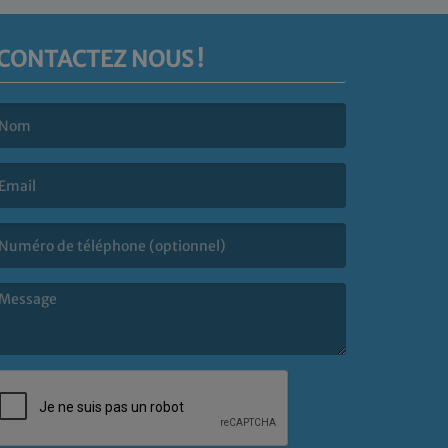
CONTACTEZ NOUS !
e nom est obligatoire. )
’email est obligatoire. )
e message est obligatoire. )