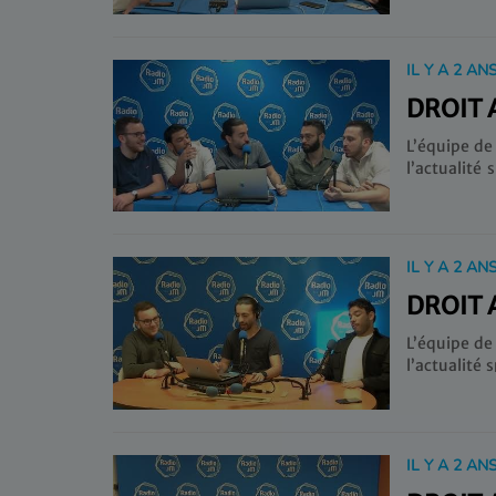
oublier la
l’Olympique
IL Y A 2 AN
DROIT 
L’équipe de
l’actualité 
dernier mat
IL Y A 2 AN
DROIT 
L’équipe de
l’actualité sportive ! Sans oublier la ru
dernier mat
IL Y A 2 AN