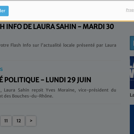
Prop
der
IS
SH INFO DE LAURA SAHIN - MARDI 30
otre Flash Info sur l'actualité locale présenté par Laura
IS
É POLITIQUE - LUNDI 29 JUIN
i, Laura Sahin reçoit Yves Moraine, vice-président du
L
t des Bouches-du-Rhône.
11
12
>