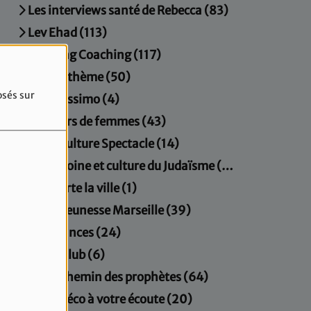
Les interviews santé de Rebecca (83)
Lev Ehad (113)
Morning Coaching (117)
Musicathème (50)
osés sur
Orientissimo (4)
Parcours de femmes (43)
Paris Culture Spectacle (14)
Patrimoine et culture du Judaïsme (20)
Plus verte la ville (1)
Radio Jeunesse Marseille (39)
Résonances (24)
Sport Club (6)
Sur le chemin des prophètes (64)
Un gynéco à votre écoute (20)