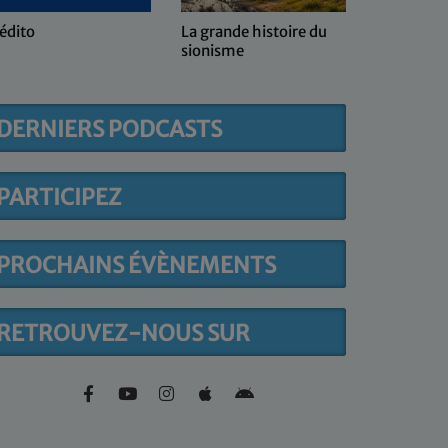
édito
La grande histoire du
Kol ma sh
sionisme
DERNIERS PODCASTS
PARTICIPEZ
PROCHAINS ÉVÈNEMENTS
RETROUVEZ-NOUS SUR