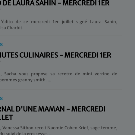
O DE LAURA SAHIN - MERCREDI 1ER
T
l'édito de ce mercredi 1er juillet signé Laura Sahin,
lsa Charbit.
IS
NUTES CULINAIRES - MERCREDI 1ER
T
i, Sacha vous propose sa recette de mini verrine de
sardines et pommes granny smith. ...
IS
RNAL D'UNE MAMAN - MERCREDI
LLET
anessa Sitbon reçoit Naomie Cohen Krief, sage femme,
pour parler du suivi de la grossesse. ...