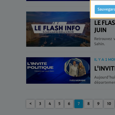
Sauvegar
IL Y A 1 MO
LE FLA
JUIN
Retrouvez v
Sahin.
IL Y A 1 MO
L'INVIT
Aujourd'hu
départemen
<
3
4
5
6
7
8
9
10