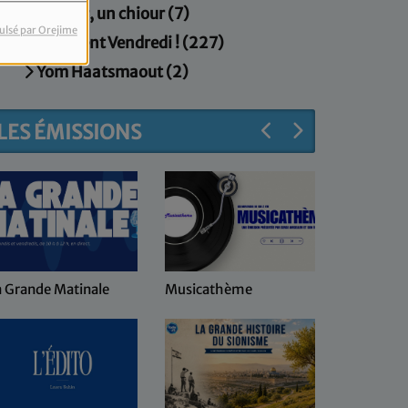
Un jour, un chiour (7)
ulsé par Orejime
Vivement Vendredi ! (227)
Yom Haatsmaout (2)
LES ÉMISSIONS
a Grande Matinale
Musicathème
Keren Hay
coeur d'Is