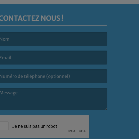
CONTACTEZ NOUS !
e nom est obligatoire. )
’email est obligatoire. )
e message est obligatoire. )