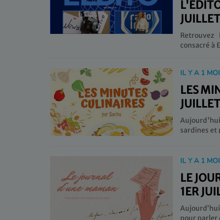
L'ÉDIT
JUILLE
Retrouvez 
consacré à E
IL Y A 1 MO
LES MI
JUILLE
Aujourd'hu
IL Y A 1 MO
LE JOU
1ER JUI
Aujourd’hui, V