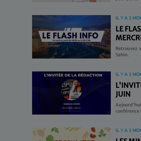
IL Y A 1 MO
LE FLA
MERCRE
Retrouvez v
Sahin.
IL Y A 1 MO
L'INVI
JUIN
Aujourd'hu
conférence-
IL Y A 1 MO