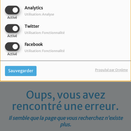
40
Analytics
Utilisation: Analyse
Activé
Twitter
Utilisation: Fonctionnalité
Activé
Facebook
Utilisation: Fonctionnalité
Activé
Propulsé par Orejime
Sauvegarder
Oups, vous avez
rencontré une erreur.
Il semble que la page que vous recherchez n’existe
plus.