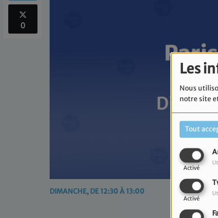
0
Les i
Nous utiliso
notre site e
Tout acce
A
Ut
Activé
T
DIMANCHE, DE 12:30 À 13:00
Ut
Activé
F