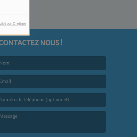
ulsé par Orejime
CONTACTEZ NOUS !
e nom est obligatoire. )
’email est obligatoire. )
e message est obligatoire. )