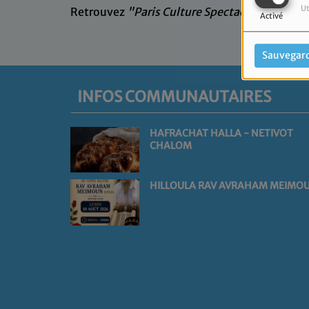
Ut
Retrouvez
"Paris Culture Spectacle"
le diman
Activé
Sauvegar
INFOS COMMUNAUTAIRES
HAFRACHAT HALLA - NETIVOT
CHALOM
HILLOULA RAV AVRAHAM MEIMO