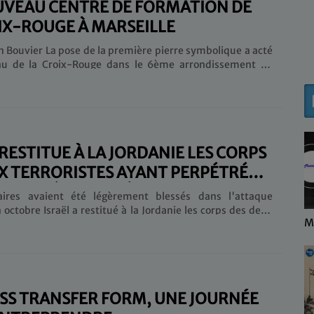
VEAU CENTRE DE FORMATION DE
IX-ROUGE À MARSEILLE
nn Bouvier La pose de la première pierre symbolique a acté
au de la Croix-Rouge dans le 6ème arrondissement de
de réhabilitation du centre de formation de la Croix-
çaise en présence de Renaud Muselier, Président de la
vence-Alpes-Côte d'Azur, de Yann Bubien, Directeur
l’Agence Régionale de Santé Provence-Alpes-Côte d’Azur,
 Da Costa, Président de la Croix-Rouge Française et Jean-
 RESTITUE À LA JORDANIE LES CORPS
X TERRORISTES AYANT PERPÉTRÉ
TAQUE À L'ARME À FEU CONTRE DES
aires avaient été légèrement blessés dans l'attaque
TS
octobre Israël a restitué à la Jordanie les corps des deux
L
 ayant perpétré une attaque à l'arme à feu contre les
 Tsahal au sud de la mer Morte le 18 octobre. Deux
avaient été légèrement blessés dans des échanges de tirs.
muniqué, le ministère jordanien des Affaires étrangères
ue "les corps avaient été rendus aux familles pour être
Jordanie". Le porte-parole de Tsahal a......
SS TRANSFER FORM, UNE JOURNÉE