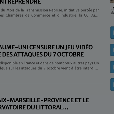
ENTREPRENDRE
L'
 du Mois de la Transmission Reprise, initiative portée par
des Chambres de Commerce et d’Industrie, la CCI Aix-
Provence a accueilli une journée de conférences et de
sur le thème de l’entrepreneuriat : céder ou reprendre
ats du Barreau de
t le Conseil Régional de l’Ordre des Experts-Comptables
pes Côte d’Azur, cette journée est une opportunité de
s particuliers à la cession et à la reprise. « Le but de
AUME-UNI CENSURE UN JEU VIDÉO
É DES ATTAQUES DU 7 OCTOBRE
e disponible en France et dans de nombreux autres pays Un
lqué sur les attaques du 7 octobre vient d'être interdit à
n au Royaume-Uni, selon une information rapportée par le
n ne manque dans le scénario : des assaillants portant un
t sur le front comme celui porté par les terroristes du
 franchissement en parapente de la barrière de sécurité
 et leur atterrissage dans les plaines désertiques si
iques du Néguev avec les serres en arrière-plan. On les
 AIX-MARSEILLE-PROVENCE ET LE
 exécuter des soldats au cri de......
VATOIRE DU LITTORAL