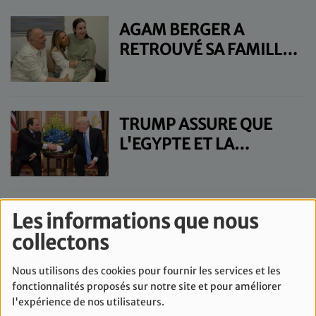
AGAM BERGER A
RETROUVÉ SA FAMILLE
EN ISRAËL
TRUMP ASSURE QUE
L'EGYPTE ET LA
JORDANIE FINIRONT
PAR ACCUEILLIR DES
GAZAOUIS
80 ANS DE LA
Les informations que nous
LIBÉRATION
collectons
D’AUSCHWITZ :
Nous utilisons des cookies pour fournir les services et les
EMMANUEL MACRON
fonctionnalités proposés sur notre site et pour améliorer
APPELLE «À NE RIEN
l'expérience de nos utilisateurs.
LA LIBÉRATION DE