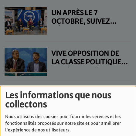
UN APRÈS LE 7
OCTOBRE, SUIVEZ
L'ÉMISSION DE RADIO
JM EN DIRECT DU SITE-
MÉMORIAL DU CAMPS
VIVE OPPOSITION DE
DES MILLES.
LA CLASSE POLITIQUE
ISRAÉLIENNE À LA
PROPOSITION DE
CESSEZ-LE-FEU AVEC
TSAHAL APPELLE TOUS
Les informations que nous
LE HEZBOLLAH
LES LIBANAIS QUI
collectons
VIVENT PRÈS DE
Nous utilisons des cookies pour fournir les services et les
CACHES D'ARMES DU
fonctionnalités proposés sur notre site et pour améliorer
HEZBOLLAH À "S'EN
l'expérience de nos utilisateurs.
ISRAËL : LE CABINET DE