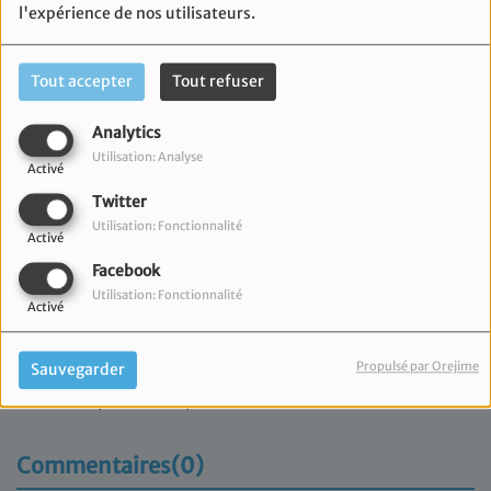
l'expérience de nos utilisateurs.
Tout accepter
Tout refuser
Analytics
Utilisation: Analyse
Activé
Twitter
Utilisation: Fonctionnalité
Activé
Facebook
Utilisation: Fonctionnalité
Activé
25 mars 2026
Propulsé par Orejime
Sauvegarder
Retrouvez l'émission du Consistoire Israélite de
Marseille présentée par Marc Meimoun.
Commentaires(0)