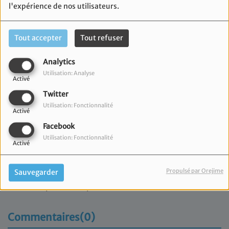
l'expérience de nos utilisateurs.
Tout accepter
Tout refuser
Analytics
Utilisation: Analyse
Activé
Twitter
Utilisation: Fonctionnalité
Activé
Facebook
Utilisation: Fonctionnalité
Activé
13 mai 2026
Propulsé par Orejime
Sauvegarder
Retrouvez l'émission du Consistoire Israélite de
Marseille présentée par Marc Meimoun.
Commentaires(0)