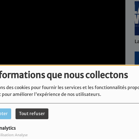
L
nformations que nous collectons
ns des cookies pour fournir les services et les fonctionnalités prop
L'
t pour améliorer l'expérience de nos utilisateurs.
pter
Tout refuser
nalytics
 tagliatelles à la puttanesca.
ilisation: Analyse