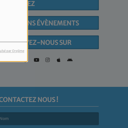
PARTICIPEZ
PROCHAINS ÉVÈNEMENTS
RETROUVEZ-NOUS SUR
ulsé par Orejime
CONTACTEZ NOUS !
e nom est obligatoire. )