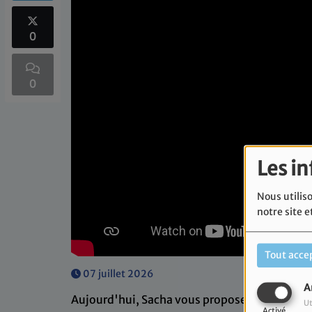
0
0
Les i
Nous utiliso
notre site e
Tout acce
07 juillet 2026
A
Aujourd'hui, Sacha vous propose sa recette de
Ut
Activé