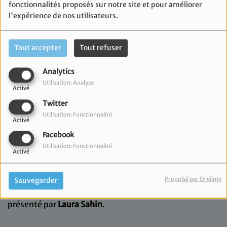
fonctionnalités proposés sur notre site et pour améliorer
l'expérience de nos utilisateurs.
Tout accepter
Tout refuser
Analytics
Utilisation: Analyse
Activé
Twitter
Utilisation: Fonctionnalité
Activé
Facebook
Utilisation: Fonctionnalité
Activé
03 juin 2026
Propulsé par Orejime
Sauvegarder
Retrouvez votre
Flash Info
sur l'actualité locale
présenté par
Laura Sahin
.