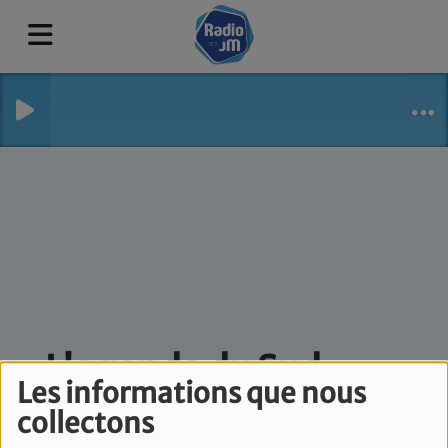
L'agenda du Sud -
Les informations que nous
Vendredi 25 Juillet
collectons