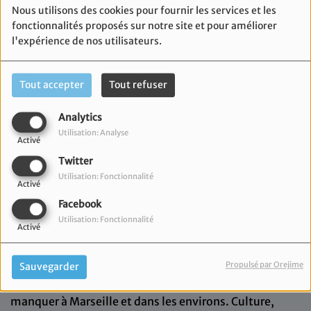
Nous utilisons des cookies pour fournir les services et les
fonctionnalités proposés sur notre site et pour améliorer
l'expérience de nos utilisateurs.
Tout accepter
Tout refuser
Analytics
Utilisation: Analyse
Activé
Twitter
Utilisation: Fonctionnalité
Activé
Facebook
25 juillet 2025
Utilisation: Fonctionnalité
Activé
Bienvenue dans l’Agenda du sud!
Comme chaque semaine, on vous embarque pour un
Propulsé par Orejime
Sauvegarder
tour d’horizon des événements à ne surtout pas
manquer à Marseille et dans les environs. Culture,