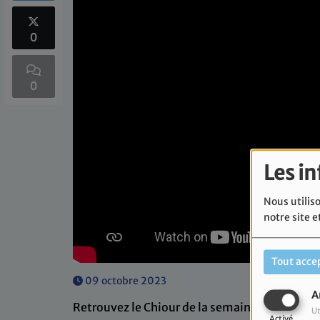
0
0
Les i
Nous utiliso
notre site e
Tout acce
09 octobre 2023
A
Retrouvez le Chiour de la semaine présenté pa
Ut
Activé