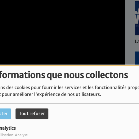
L
nformations que nous collectons
ns des cookies pour fournir les services et les fonctionnalités prop
L'
t pour améliorer l'expérience de nos utilisateurs.
pter
Tout refuser
nalytics
r le Rav Meir Attal.
ilisation: Analyse