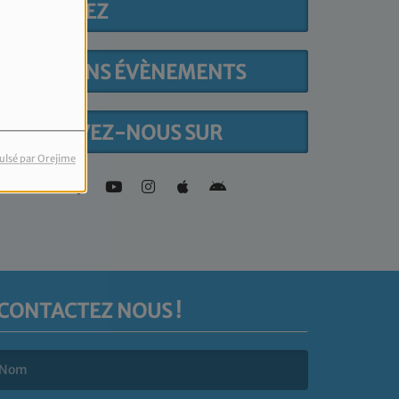
PARTICIPEZ
PROCHAINS ÉVÈNEMENTS
RETROUVEZ-NOUS SUR
ulsé par Orejime
CONTACTEZ NOUS !
e nom est obligatoire. )