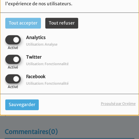
l'expérience de nos utilisateurs.
Tout accepter
Tout refuser
Analytics
Utilisation: Analyse
Activé
Twitter
Utilisation: Fonctionnalité
Activé
Facebook
Utilisation: Fonctionnalité
Activé
04 septembre 2023
Propulsé par Orejime
Sauvegarder
Retrouvez le premier Chiour de la semaine présenté
par le Rav Meir Attal.
Commentaires(0)