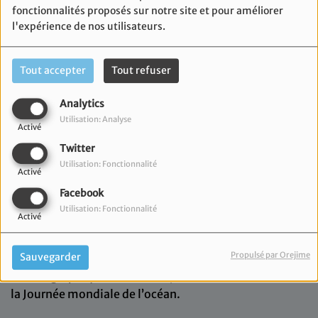
fonctionnalités proposés sur notre site et pour améliorer
l'expérience de nos utilisateurs.
Tout accepter
Tout refuser
Analytics
Utilisation: Analyse
Activé
Twitter
Utilisation: Fonctionnalité
Activé
Facebook
Utilisation: Fonctionnalité
09 juin 2026
Activé
Aujourd'hui dans l'émission Méditerranée, Magali
Propulsé par Orejime
Sauvegarder
Barthès revient sur les 60 ans de l'institut
océanographique Paul Ricard, célébré à l'occasion de
la Journée mondiale de l’océan.