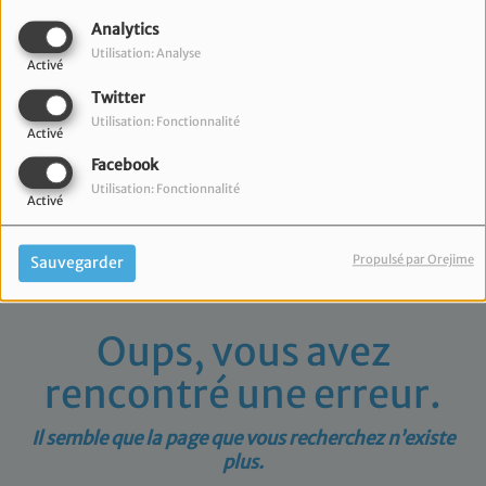
40
Analytics
Utilisation: Analyse
Activé
Twitter
Utilisation: Fonctionnalité
Activé
Facebook
Utilisation: Fonctionnalité
Activé
Propulsé par Orejime
Sauvegarder
Oups, vous avez
rencontré une erreur.
Il semble que la page que vous recherchez n’existe
plus.