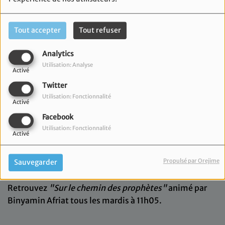
Tout accepter
Tout refuser
Analytics
Utilisation: Analyse
Activé
Twitter
Utilisation: Fonctionnalité
Activé
Facebook
Utilisation: Fonctionnalité
Activé
MARDI, DE 11:05 À 11:30
Propulsé par Orejime
Sauvegarder
Retrouvez
"Sur le chemin des prophètes"
animé par
Binyamin Afriat tous les mardis à 11h05.