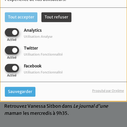
Tout accepter
Tout refuser
Analytics
Utilisation: Analyse
Activé
Twitter
Utilisation: Fonctionnalité
Activé
Facebook
Utilisation: Fonctionnalité
Activé
MERCREDI, DE 09:35 À 10:00
Propulsé par Orejime
Sauvegarder
Retrouvez Vanessa Sitbon dans
Le journal d'une
maman
les mercredis à 9h35.