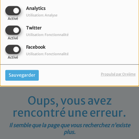
40
Analytics
Utilisation: Analyse
Activé
Twitter
Utilisation: Fonctionnalité
Activé
Facebook
Utilisation: Fonctionnalité
Activé
Propulsé par Orejime
Sauvegarder
Oups, vous avez
rencontré une erreur.
Il semble que la page que vous recherchez n’existe
plus.